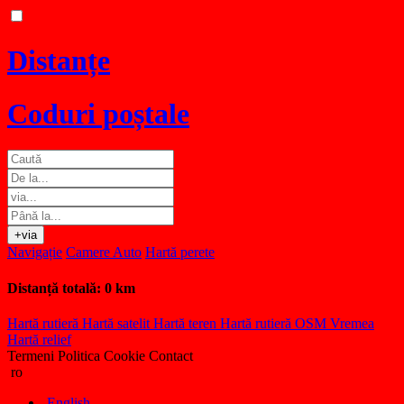
Distanțe
Coduri poștale
+via
Navigație
Camere Auto
Hartă perete
Distanță totală:
0 km
Hartă rutieră
Hartă satelit
Hartă teren
Hartă rutieră OSM
Vremea
Hartă relief
Termeni
Politica Cookie
Contact
ro
English