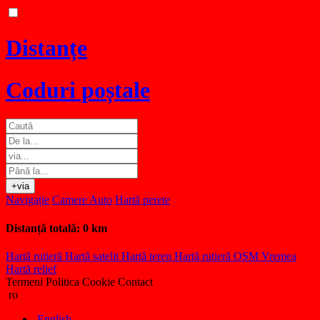
Distanțe
Coduri poștale
+via
Navigație
Camere Auto
Hartă perete
Distanță totală:
0 km
Hartă rutieră
Hartă satelit
Hartă teren
Hartă rutieră OSM
Vremea
Hartă relief
Termeni
Politica Cookie
Contact
ro
English