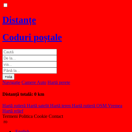
Distanțe
Coduri poștale
+via
Navigație
Camere Auto
Hartă perete
Distanță totală:
0 km
Hartă rutieră
Hartă satelit
Hartă teren
Hartă rutieră OSM
Vremea
Hartă relief
Termeni
Politica Cookie
Contact
ro
English