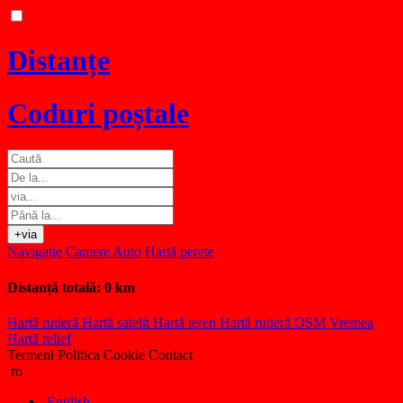
Distanțe
Coduri poștale
+via
Navigație
Camere Auto
Hartă perete
Distanță totală:
0 km
Hartă rutieră
Hartă satelit
Hartă teren
Hartă rutieră OSM
Vremea
Hartă relief
Termeni
Politica Cookie
Contact
ro
English