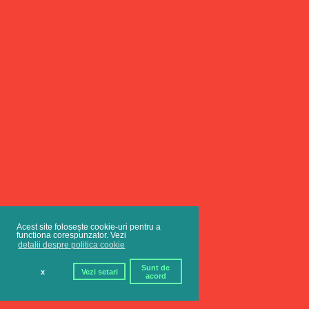
Acest site folosește cookie-uri pentru a
functiona corespunzator. Vezi
detalii despre politica cookie
Sunt de
x
Vezi setari
acord