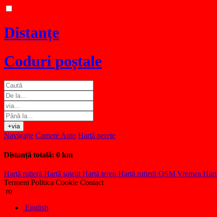
Distanțe
Coduri poștale
+via
Navigație
Camere Auto
Hartă perete
Distanță totală:
0 km
Hartă rutieră
Hartă satelit
Hartă teren
Hartă rutieră OSM
Vremea
Hart
Termeni
Politica Cookie
Contact
ro
English