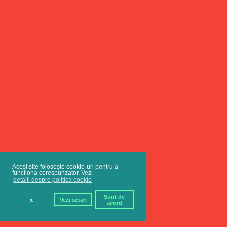
Acest site folosește cookie-uri pentru a
functiona corespunzator. Vezi
detalii despre politica cookie
Sunt de
x
Vezi setari
acord