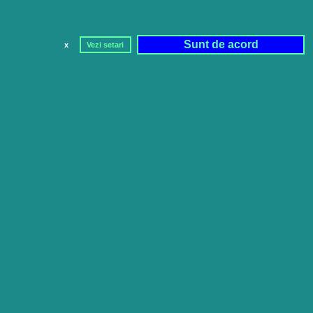
Sunt de acord
x
Vezi setari