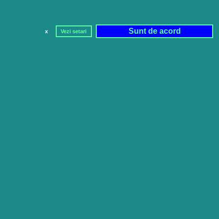
Sunt de acord
x
Vezi setari