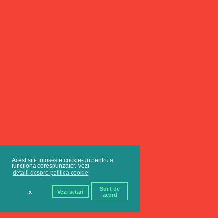
Acest site folosește cookie-uri pentru a
functiona corespunzator. Vezi
detalii despre politica cookie
Sunt de
x
Vezi setari
acord