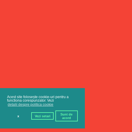
Acest site folosește cookie-uri pentru a
functiona corespunzator. Vezi
detalii despre politica cookie
Sunt de
x
Vezi setari
acord