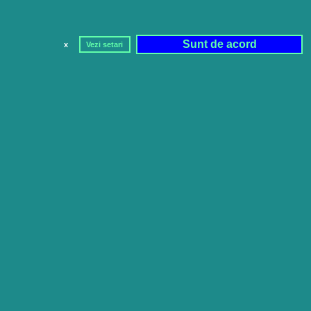
Sunt de acord
x
Vezi setari