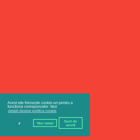
Acest site folosește cookie-uri pentru a
functiona corespunzator. Vezi
detalii despre politica cookie
Sunt de
x
Vezi setari
acord