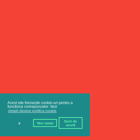
Acest site folosește cookie-uri pentru a
functiona corespunzator. Vezi
detalii despre politica cookie
Sunt de
x
Vezi setari
acord