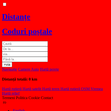
Distanțe
Coduri poștale
+via
Navigație
Camere Auto
Hartă perete
Distanță totală:
0 km
Hartă rutieră
Hartă satelit
Hartă teren
Hartă rutieră OSM
Vremea
Hartă relief
Termeni
Politica Cookie
Contact
ro
English