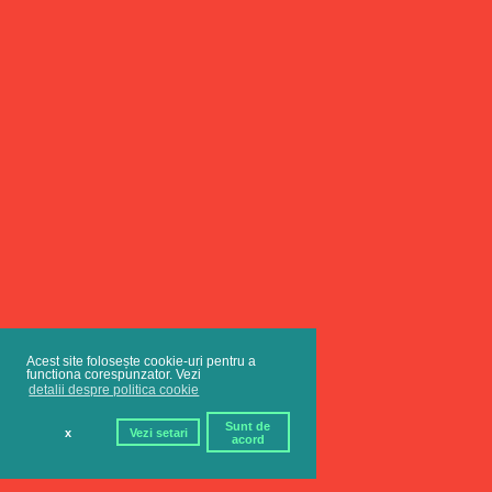
Acest site folosește cookie-uri pentru a
functiona corespunzator. Vezi
detalii despre politica cookie
Sunt de
x
Vezi setari
acord