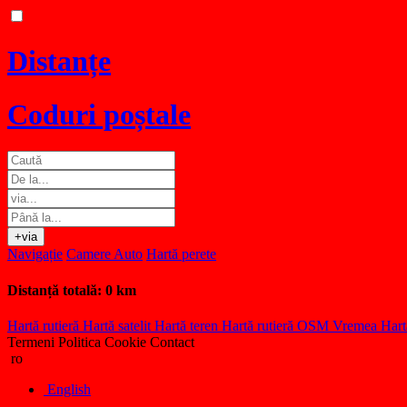
Distanțe
Coduri poștale
+via
Navigație
Camere Auto
Hartă perete
Distanță totală:
0 km
Hartă rutieră
Hartă satelit
Hartă teren
Hartă rutieră OSM
Vremea
Hart
Termeni
Politica Cookie
Contact
ro
English