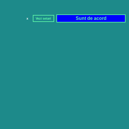
Sunt de acord
x
Vezi setari