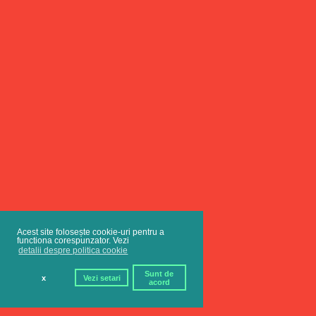
Acest site folosește cookie-uri pentru a
functiona corespunzator. Vezi
detalii despre politica cookie
Sunt de
x
Vezi setari
acord