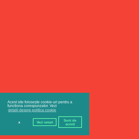
Acest site folosește cookie-uri pentru a
functiona corespunzator. Vezi
detalii despre politica cookie
Sunt de
x
Vezi setari
acord