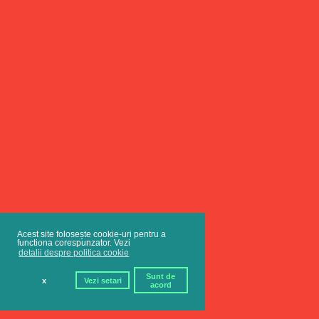
Acest site folosește cookie-uri pentru a
functiona corespunzator. Vezi
detalii despre politica cookie
Sunt de
x
Vezi setari
acord