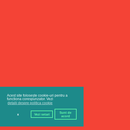
Acest site folosește cookie-uri pentru a
functiona corespunzator. Vezi
detalii despre politica cookie
Sunt de
x
Vezi setari
acord