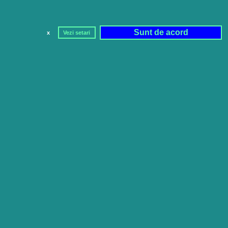
Sunt de acord
x
Vezi setari