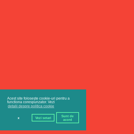
Acest site folosește cookie-uri pentru a
functiona corespunzator. Vezi
detalii despre politica cookie
Sunt de
x
Vezi setari
acord