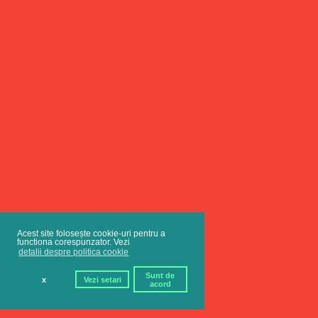
Acest site folosește cookie-uri pentru a
functiona corespunzator. Vezi
detalii despre politica cookie
Sunt de
x
Vezi setari
acord