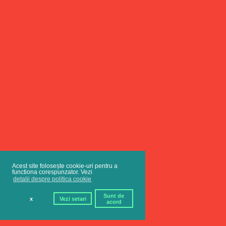
Acest site folosește cookie-uri pentru a
functiona corespunzator. Vezi
detalii despre politica cookie
Sunt de
x
Vezi setari
acord