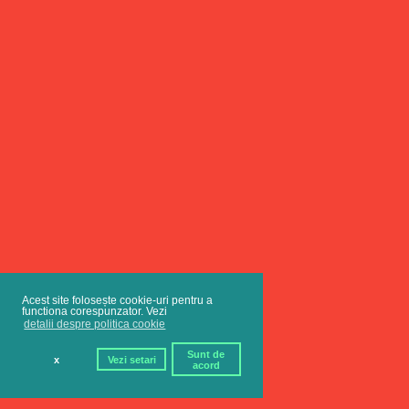
Acest site folosește cookie-uri pentru a
functiona corespunzator. Vezi
detalii despre politica cookie
Sunt de
x
Vezi setari
acord