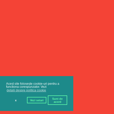
Acest site folosește cookie-uri pentru a
functiona corespunzator. Vezi
detalii despre politica cookie
Sunt de
x
Vezi setari
acord