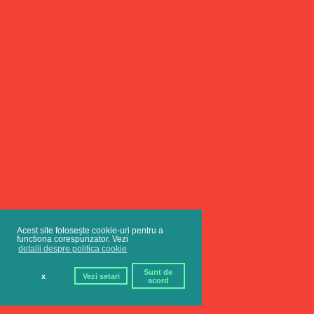
Acest site folosește cookie-uri pentru a
functiona corespunzator. Vezi
detalii despre politica cookie
Sunt de
x
Vezi setari
acord