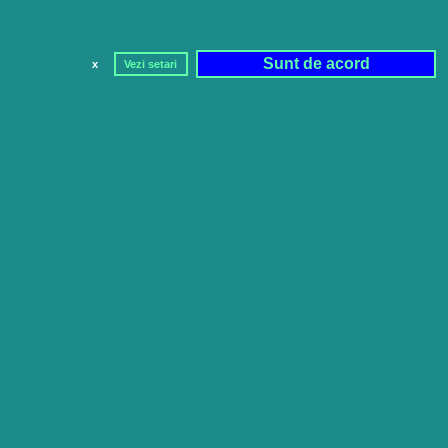
Sunt de acord
x
Vezi setari