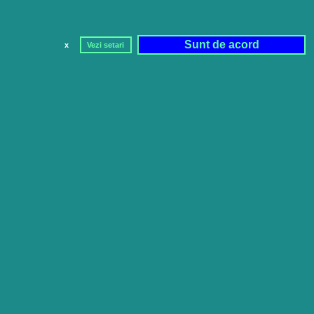
Sunt de acord
x
Vezi setari