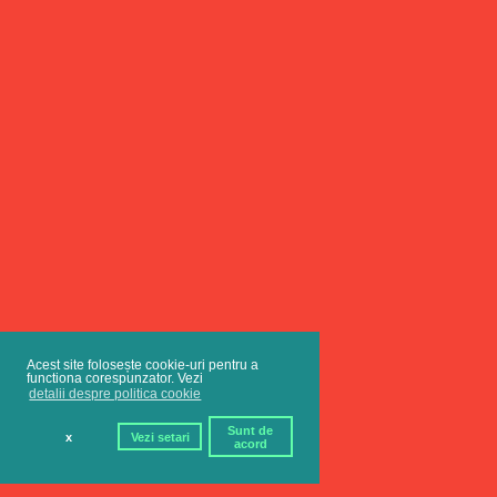
Acest site folosește cookie-uri pentru a
functiona corespunzator. Vezi
detalii despre politica cookie
Sunt de
x
Vezi setari
acord