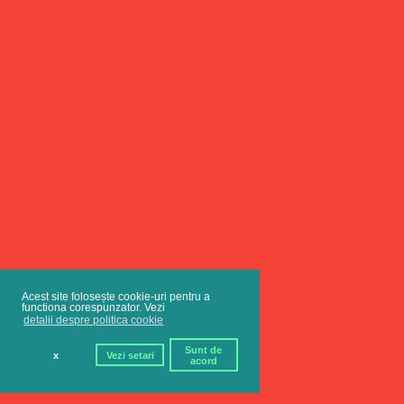
Acest site folosește cookie-uri pentru a
functiona corespunzator. Vezi
detalii despre politica cookie
Sunt de
x
Vezi setari
acord