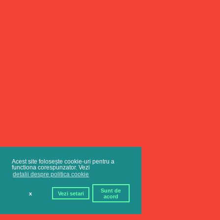
Acest site folosește cookie-uri pentru a
functiona corespunzator. Vezi
detalii despre politica cookie
Sunt de
x
Vezi setari
acord