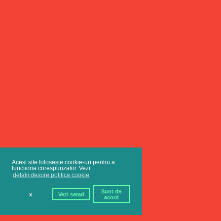
Acest site folosește cookie-uri pentru a
functiona corespunzator. Vezi
detalii despre politica cookie
Sunt de
x
Vezi setari
acord