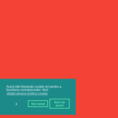
Acest site folosește cookie-uri pentru a
functiona corespunzator. Vezi
detalii despre politica cookie
Sunt de
x
Vezi setari
acord