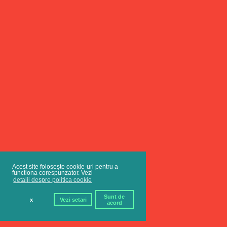
Acest site folosește cookie-uri pentru a
functiona corespunzator. Vezi
detalii despre politica cookie
Sunt de
x
Vezi setari
acord