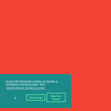
Acest site folosește cookie-uri pentru a
functiona corespunzator. Vezi
detalii despre politica cookie
Sunt de
x
Vezi setari
acord