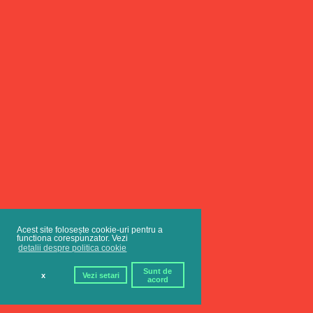
Acest site folosește cookie-uri pentru a
functiona corespunzator. Vezi
detalii despre politica cookie
Sunt de
x
Vezi setari
acord