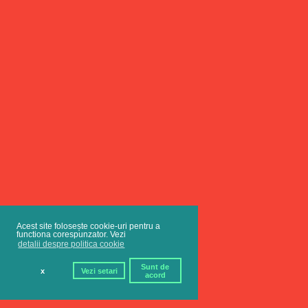
Acest site folosește cookie-uri pentru a
functiona corespunzator. Vezi
detalii despre politica cookie
Sunt de
x
Vezi setari
acord