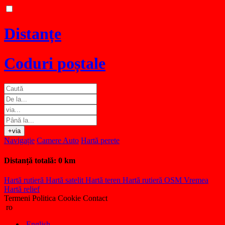
Distanțe
Coduri poștale
+via
Navigație
Camere Auto
Hartă perete
Distanță totală:
0 km
Hartă rutieră
Hartă satelit
Hartă teren
Hartă rutieră OSM
Vremea
Hartă relief
Termeni
Politica Cookie
Contact
ro
English