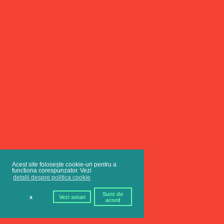
Acest site folosește cookie-uri pentru a
functiona corespunzator. Vezi
detalii despre politica cookie
Sunt de
x
Vezi setari
acord