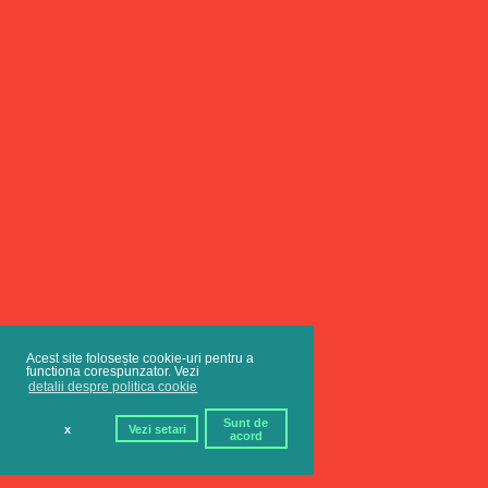
Acest site folosește cookie-uri pentru a
functiona corespunzator. Vezi
detalii despre politica cookie
Sunt de
x
Vezi setari
acord