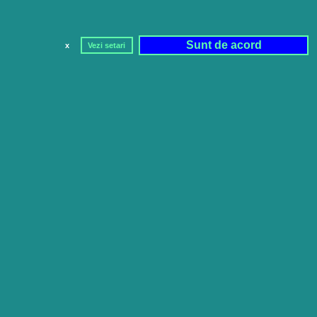
Sunt de acord
x
Vezi setari