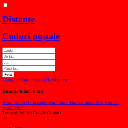
Distanțe
Coduri poștale
+via
Navigație
Camere Auto
Hartă perete
Distanță totală:
0 km
Hartă rutieră
Hartă satelit
Hartă teren
Hartă rutieră OSM
Vremea
Hartă relief
Termeni
Politica Cookie
Contact
ro
English