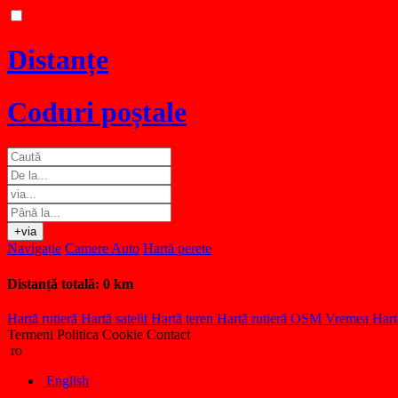
Distanțe
Coduri poștale
+via
Navigație
Camere Auto
Hartă perete
Distanță totală:
0 km
Hartă rutieră
Hartă satelit
Hartă teren
Hartă rutieră OSM
Vremea
Hart
Termeni
Politica Cookie
Contact
ro
English