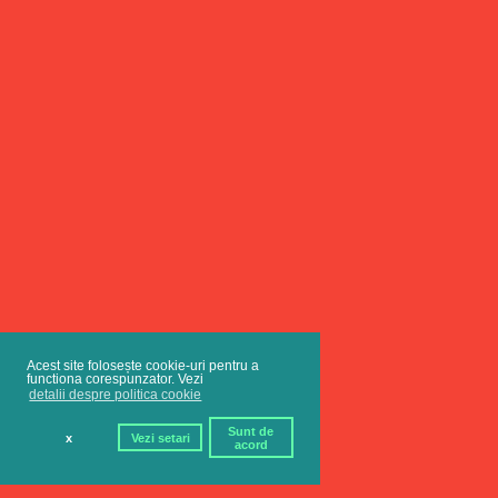
Acest site folosește cookie-uri pentru a
functiona corespunzator. Vezi
detalii despre politica cookie
Sunt de
x
Vezi setari
acord