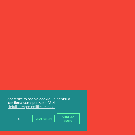
Acest site folosește cookie-uri pentru a
functiona corespunzator. Vezi
detalii despre politica cookie
Sunt de
x
Vezi setari
acord