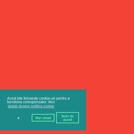
Acest site folosește cookie-uri pentru a
functiona corespunzator. Vezi
detalii despre politica cookie
Sunt de
x
Vezi setari
acord