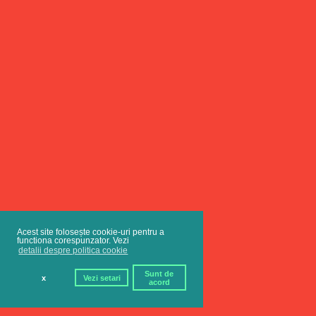
Acest site folosește cookie-uri pentru a
functiona corespunzator. Vezi
detalii despre politica cookie
Sunt de
x
Vezi setari
acord